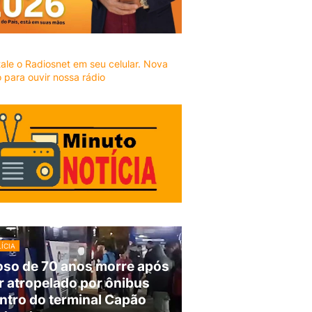
ÍCIA
oso de 70 anos morre após
r atropelado por ônibus
ntro do terminal Capão