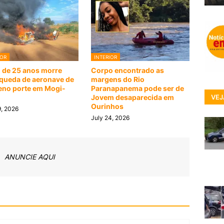
IOR
INTERIOR
o de 25 anos morre
Corpo encontrado as
queda de aeronave de
margens do Rio
no porte em Mogi-
Paranapanema pode ser de
VEJ
m
Jovem desaparecida em
Ourinhos
9, 2026
July 24, 2026
ANUNCIE AQUI