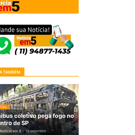
A TAMBÉM
ITAL
ibus coletivo pega fogo no
ntro de SP
Notícia em 5
-
18 setembro