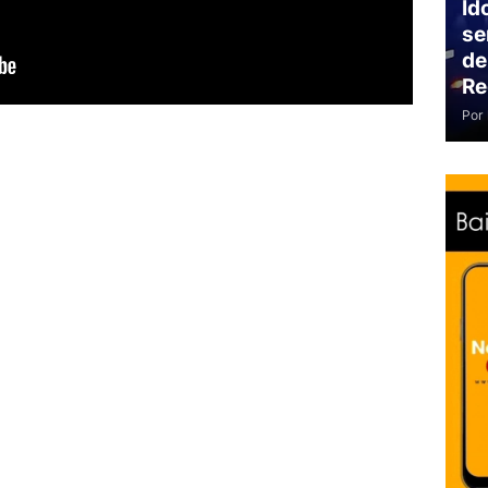
Id
se
de
Re
Por