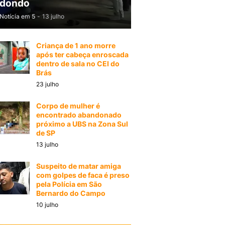
dondo
Notícia em 5
-
13 julho
Criança de 1 ano morre
após ter cabeça enroscada
dentro de sala no CEI do
Brás
23 julho
Corpo de mulher é
encontrado abandonado
próximo a UBS na Zona Sul
de SP
13 julho
Suspeito de matar amiga
com golpes de faca é preso
pela Polícia em São
Bernardo do Campo
10 julho