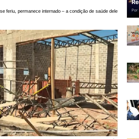
Re
Por
se feriu, permanece internado – a condição de saúde dele