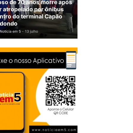
oso de 70 anos morre após
r atropelado por ônibus
ntro do terminal Capão
dondo
Notícia em 5
-
13 julho