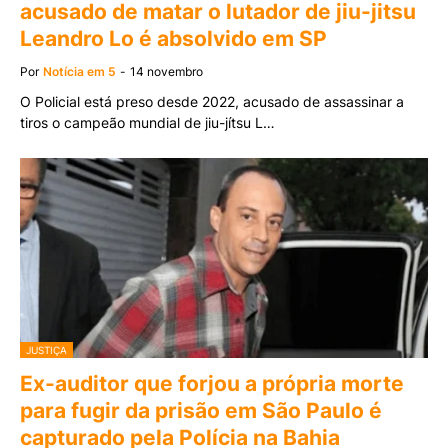
acusado de matar o lutador de jiu-jitsu
Leandro Lo é absolvido em SP
Por
Notícia em 5
-
14 novembro
O Policial está preso desde 2022, acusado de assassinar a
tiros o campeão mundial de jiu-jítsu L…
JUSTIÇA
Ex-auditor que forjou a própria morte
para fugir da prisão em São Paulo é
capturado pela Polícia na Bahia