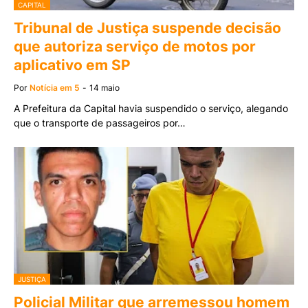
CAPITAL
Tribunal de Justiça suspende decisão
que autoriza serviço de motos por
aplicativo em SP
Por
Notícia em 5
-
14 maio
A Prefeitura da Capital havia suspendido o serviço, alegando
que o transporte de passageiros por…
JUSTIÇA
Policial Militar que arremessou homem