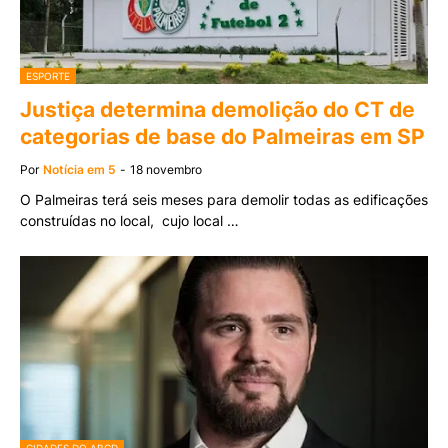
ESPORTE
Justiça determina demolição do CT de
categorias de base do Palmeiras em SP
Por
Notícia em 5
-
18 novembro
O Palmeiras terá seis meses para demolir todas as edificações
construídas no local, cujo local …