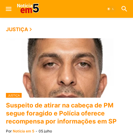
JUSTIÇA
JUSTIÇA
Suspeito de atirar na cabeça de PM
segue foragido e Polícia oferece
recompensa por informações em SP
Por
Notícia em 5
-
05 julho