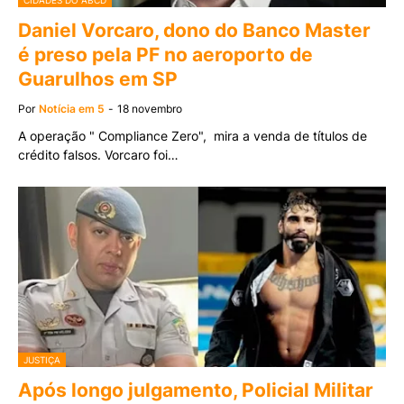
CIDADES DO ABCD
Daniel Vorcaro, dono do Banco Master
é preso pela PF no aeroporto de
Guarulhos em SP
Por
Notícia em 5
-
18 novembro
A operação " Compliance Zero", mira a venda de títulos de
crédito falsos. Vorcaro foi…
JUSTIÇA
Após longo julgamento, Policial Militar