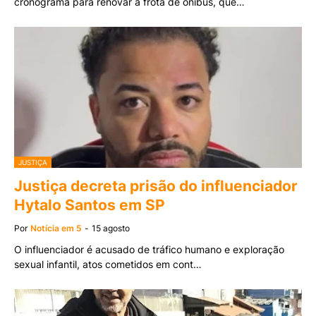
cronograma para renovar a frota de ônibus, que…
JUSTIÇA
Justiça decreta prisão do influenciador
Hytalo Santos em SP
Por
Notícia em 5
-
15 agosto
O influenciador é acusado de tráfico humano e exploração
sexual infantil, atos cometidos em cont…