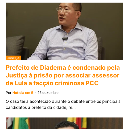
JUSTIÇA
Prefeito de Diadema é condenado pela
Justiça à prisão por associar assessor
de Lula a facção criminosa PCC
Por
Notícia em 5
-
25 dezembro
O caso teria acontecido durante o debate entre os principais
candidatos a prefeito da cidade, re…