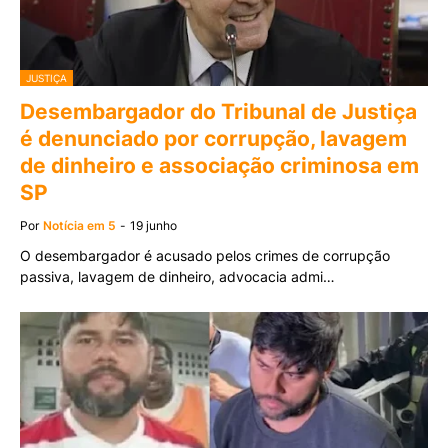
JUSTIÇA
Desembargador do Tribunal de Justiça
é denunciado por corrupção, lavagem
de dinheiro e associação criminosa em
SP
Por
Notícia em 5
-
19 junho
O desembargador é acusado pelos crimes de corrupção
passiva, lavagem de dinheiro, advocacia admi…