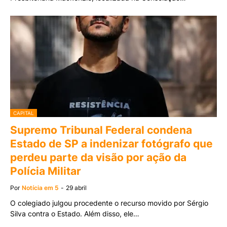
CAPITAL
Supremo Tribunal Federal condena
Estado de SP a indenizar fotógrafo que
perdeu parte da visão por ação da
Polícia Militar
Por
Notícia em 5
-
29 abril
O colegiado julgou procedente o recurso movido por Sérgio
Silva contra o Estado. Além disso, ele…