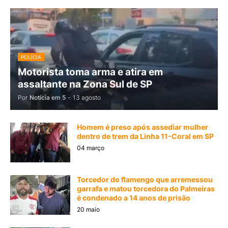
POLÍCIA
Motorista toma arma e atira em
assaltante na Zona Sul de SP
Por
Notícia em 5
-
13 agosto
Homem é preso após assediar mulher
dentro de trem da Linha 11-Coral em SP
04 março
Torcedor do flamengo que arremessou
garrafa e matou torcedora do Palmeiras
é condenado a 14 anos de prisão
20 maio