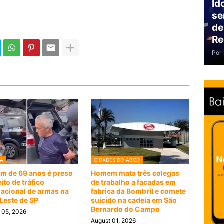
Id
se
de
Re
Por
IA
CIDADES DO ABCD
 de 69 anos é preso
Homem mata três colegas
ito de tráfico
de trabalho a facadas em
nacional de armas na
fabrica da Bombril e comete
Leste de SP
suicido na cadeia em São
Bernardo do Campo
 05, 2026
August 01, 2026