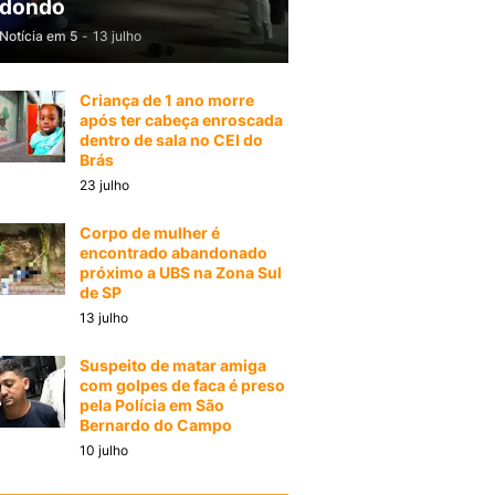
dondo
Notícia em 5
-
13 julho
Criança de 1 ano morre
após ter cabeça enroscada
dentro de sala no CEI do
Brás
23 julho
Corpo de mulher é
encontrado abandonado
próximo a UBS na Zona Sul
de SP
13 julho
Suspeito de matar amiga
com golpes de faca é preso
pela Polícia em São
Bernardo do Campo
10 julho