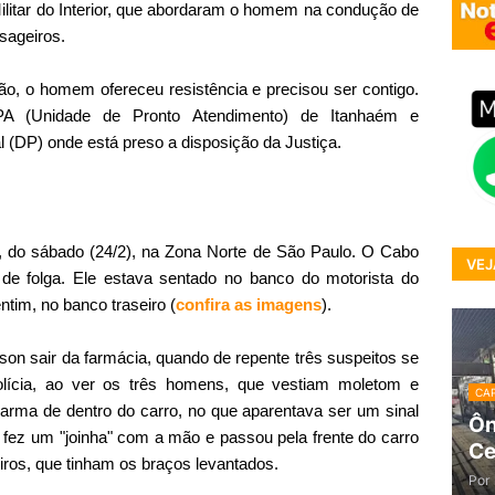
Militar do Interior, que abordaram o homem na condução de
sageiros.
são, o homem ofereceu resistência e precisou ser contigo.
A (Unidade de Pronto Atendimento) de Itanhaém e
al (DP) onde está preso a disposição da Justiça.
, do sábado (24/2), na Zona Norte de São Paulo. O Cabo
VEJ
 de folga. Ele estava sentado no banco do motorista do
entim, no banco traseiro (
confira as imagens
).
 sair da farmácia, quando de repente três suspeitos se
lícia, ao ver os três homens, que vestiam moletom e
CAP
a arma de dentro do carro, no que aparentava ser um sinal
Ôn
fez um "joinha" com a mão e passou pela frente do carro
Ce
ros, que tinham os braços levantados.
Por