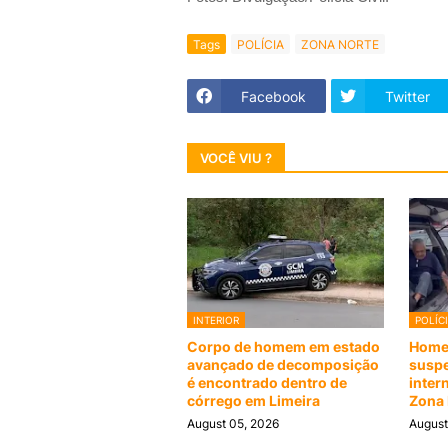
Tags
POLÍCIA
ZONA NORTE
Facebook
Twitter
VOCÊ VIU ?
INTERIOR
POLÍC
Corpo de homem em estado
Homem
avançado de decomposição
suspe
é encontrado dentro de
inter
córrego em Limeira
Zona 
August 05, 2026
August