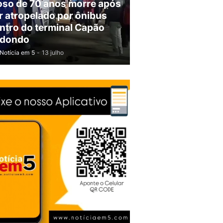
oso de 70 anos morre após
r atropelado por ônibus
ntro do terminal Capão
dondo
Notícia em 5
-
13 julho