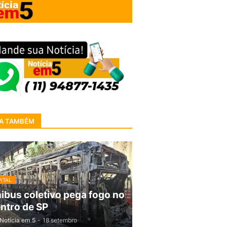
A TAMBÉM
ITAL
ibus coletivo pega fogo no
ntro de SP
Notícia em 5
-
18 setembro