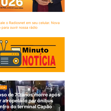
ÍCIA
oso de 70 anos morre após
r atropelado por ônibus
ntro do terminal Capão