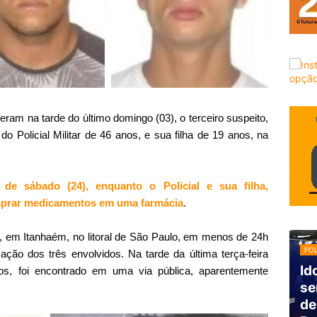
deram na tarde do último domingo (03), o terceiro suspeito,
o Policial Militar de 46 anos, e sua filha de 19 anos, na
de sábado (24), enquanto o Policial e sua filha,
mprar medicamentos em uma farmácia
.
u, em Itanhaém, no litoral de São Paulo, em menos de 24h
POL
icação dos três envolvidos. Na tarde da última terça-feira
Id
nos, foi encontrado em uma via pública, aparentemente
se
de