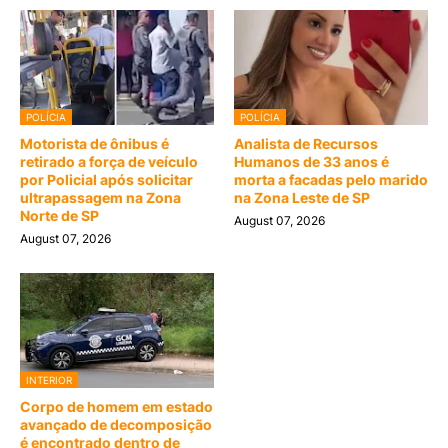
POLÍCIA
POLÍCIA
Motorista de ônibus é
Analista de Recursos
retirado a força de veículo
Humanos de 33 anos é
por Policial após solicitar
morta a facadas pelo marido
ultrapassagem na Zona
na Zona Leste de SP
Norte de SP
August 07, 2026
August 07, 2026
INTERIOR
Corpo de homem em estado
avançado de decomposição
é encontrado dentro de