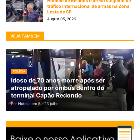
Homem de 69 anos é preso suspeito de
tráfico internacional de armas na Zona
Leste de SP
August 05, 2026
VEJA TAMBÉM
POLÍCIA
Idoso de 70 anos morre após ser
atropelado por ônibus dentro do
terminal Capão Redondo
Por
Notícia em 5
-
13 julho