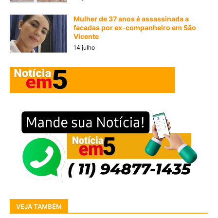
Mulher de 37 anos é assassinada a
facadas por ex-companheiro em São
Vicente
14 julho
VEJA TAMBÉM