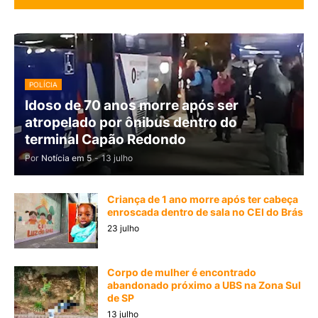
POLÍCIA
Idoso de 70 anos morre após ser
atropelado por ônibus dentro do
terminal Capão Redondo
Por
Notícia em 5
-
13 julho
Criança de 1 ano morre após ter cabeça
enroscada dentro de sala no CEI do Brás
23 julho
Corpo de mulher é encontrado
abandonado próximo a UBS na Zona Sul
de SP
13 julho