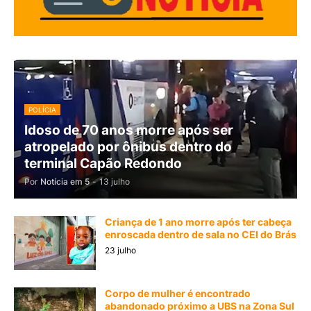
POLÍCIA
Idoso de 70 anos morre após ser
atropelado por ônibus dentro do
terminal Capão Redondo
Por
Notícia em 5
-
13 julho
Criança de 1 ano morre após ter cabeça
enroscada dentro de sala no CEI do Brás
23 julho
Corpo de mulher é encontrado
abandonado próximo a UBS na Zona Sul