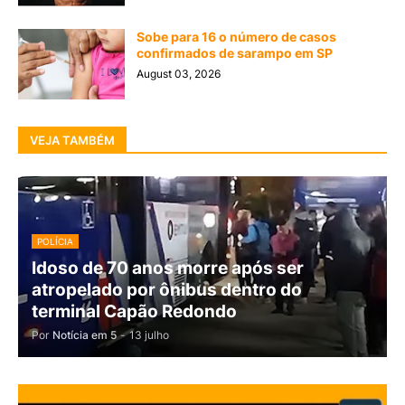
Sobe para 16 o número de casos
confirmados de sarampo em SP
August 03, 2026
VEJA TAMBÉM
POLÍCIA
Idoso de 70 anos morre após ser
atropelado por ônibus dentro do
terminal Capão Redondo
Por
Notícia em 5
-
13 julho