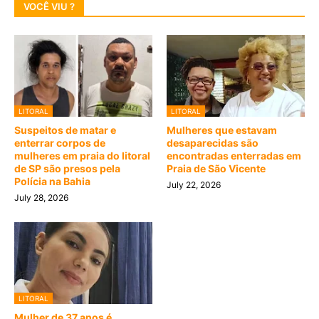
VOCÊ VIU ?
LITORAL
LITORAL
Suspeitos de matar e
Mulheres que estavam
enterrar corpos de
desaparecidas são
mulheres em praia do litoral
encontradas enterradas em
de SP são presos pela
Praia de São Vicente
Polícia na Bahia
July 22, 2026
July 28, 2026
LITORAL
Mulher de 37 anos é