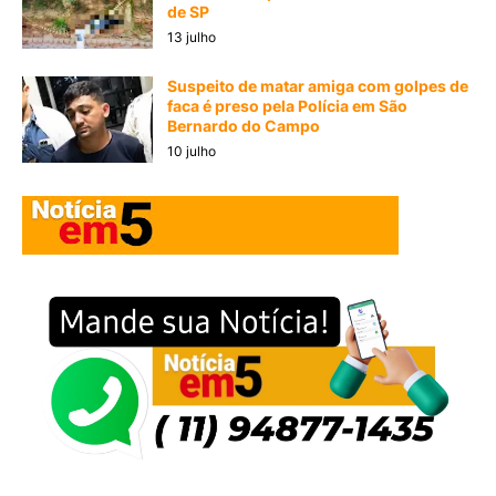
de SP
13 julho
Suspeito de matar amiga com golpes de
faca é preso pela Polícia em São
Bernardo do Campo
10 julho