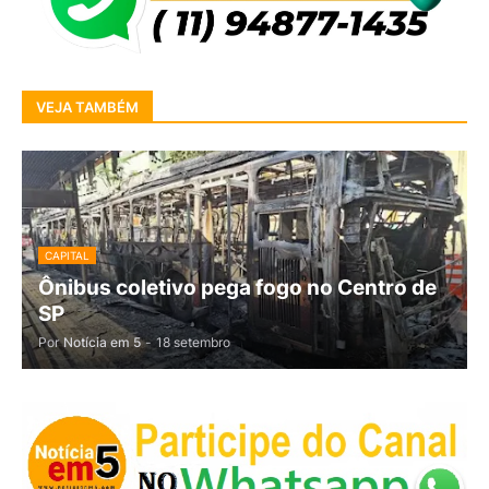
VEJA TAMBÉM
CAPITAL
Ônibus coletivo pega fogo no Centro de
SP
Por
Notícia em 5
-
18 setembro