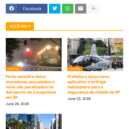
Facebook
VOCÊ VIU ?
CAPITAL
CAPITAL
Forte nevoeiro deixa
Prefeitura lança novo
moradores assustados e
aplicativo e entrega
voos são paralisados no
helicóptero para a
Aeroporto de Congonhas
segurança da cidade de SP
em SP
June 23, 2026
June 26, 2026