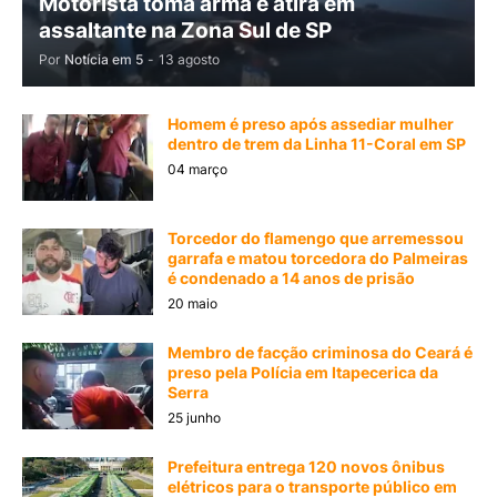
Motorista toma arma e atira em
assaltante na Zona Sul de SP
Por
Notícia em 5
-
13 agosto
Homem é preso após assediar mulher
dentro de trem da Linha 11-Coral em SP
04 março
Torcedor do flamengo que arremessou
garrafa e matou torcedora do Palmeiras
é condenado a 14 anos de prisão
20 maio
Membro de facção criminosa do Ceará é
preso pela Polícia em Itapecerica da
Serra
25 junho
Prefeitura entrega 120 novos ônibus
elétricos para o transporte público em