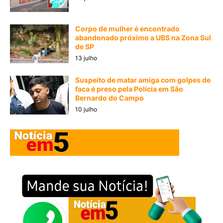
Corpo de mulher é encontrado
abandonado próximo a UBS na Zona Sul
de SP
13 julho
Suspeito de matar amiga com golpes de
faca é preso pela Polícia em São
Bernardo do Campo
10 julho