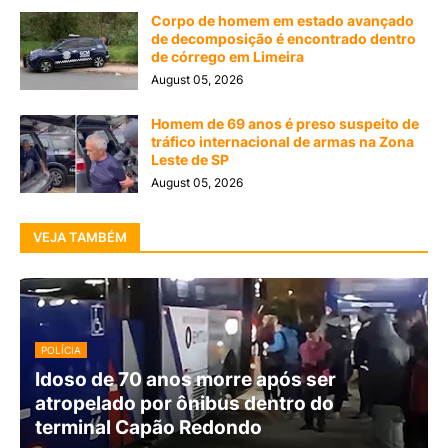
Corpo de homem em estado avançado
de decomposição é encontrado dentro
de córrego em Limeira
August 05, 2026
Homem de 69 anos é preso suspeito de
tráfico internacional de armas na Zona
Leste de SP
August 05, 2026
VEJA TAMBÉM
POLÍCIA
Idoso de 70 anos morre após ser
atropelado por ônibus dentro do
terminal Capão Redondo