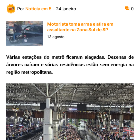
Por
Notícia em 5
-
24 janeiro
0
Motorista toma arma e atira em
assaltante na Zona Sul de SP
13 agosto
Várias estações do metrô ficaram alagadas. Dezenas de
árvores caíram e várias residências estão sem energia na
região metropolitana.