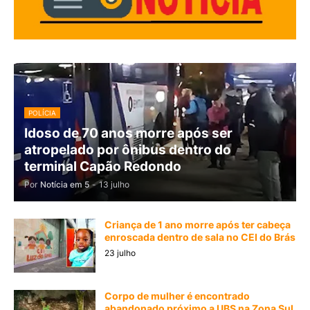
POLÍCIA
Idoso de 70 anos morre após ser
atropelado por ônibus dentro do
terminal Capão Redondo
Por
Notícia em 5
-
13 julho
Criança de 1 ano morre após ter cabeça
enroscada dentro de sala no CEI do Brás
23 julho
Corpo de mulher é encontrado
abandonado próximo a UBS na Zona Sul