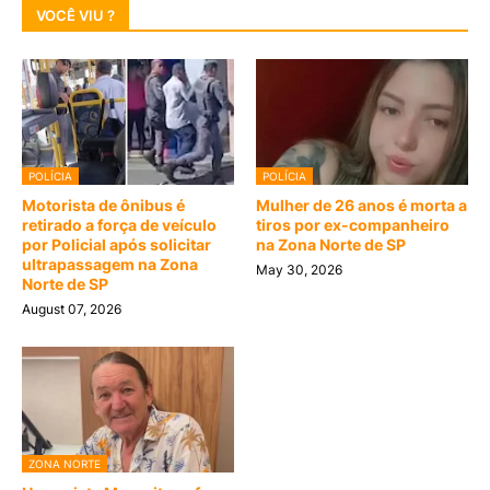
VOCÊ VIU ?
POLÍCIA
POLÍCIA
Motorista de ônibus é
Mulher de 26 anos é morta a
retirado a força de veículo
tiros por ex-companheiro
por Policial após solicitar
na Zona Norte de SP
ultrapassagem na Zona
May 30, 2026
Norte de SP
August 07, 2026
ZONA NORTE