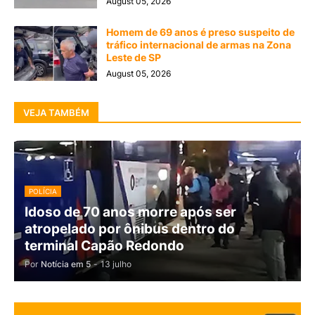
August 05, 2026
Homem de 69 anos é preso suspeito de
tráfico internacional de armas na Zona
Leste de SP
August 05, 2026
VEJA TAMBÉM
POLÍCIA
Idoso de 70 anos morre após ser
atropelado por ônibus dentro do
terminal Capão Redondo
Por
Notícia em 5
-
13 julho