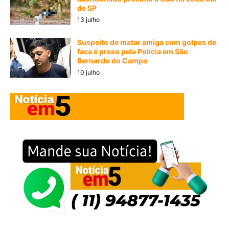
de SP
13 julho
Suspeito de matar amiga com golpes de
faca é preso pela Polícia em São
Bernardo do Campo
10 julho