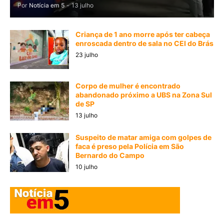
Por
Notícia em 5
-
13 julho
Criança de 1 ano morre após ter cabeça
enroscada dentro de sala no CEI do Brás
23 julho
Corpo de mulher é encontrado
abandonado próximo a UBS na Zona Sul
de SP
13 julho
Suspeito de matar amiga com golpes de
faca é preso pela Polícia em São
Bernardo do Campo
10 julho