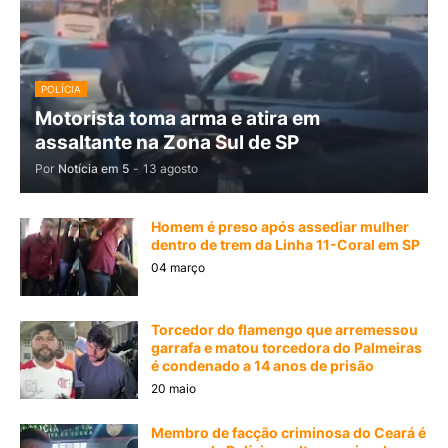
POLÍCIA
Motorista toma arma e atira em
assaltante na Zona Sul de SP
Por
Notícia em 5
-
13 agosto
Homem é preso após assediar mulher
dentro de trem da Linha 11-Coral em SP
04 março
Torcedor do flamengo que arremessou
garrafa e matou torcedora do Palmeiras
é condenado a 14 anos de prisão
20 maio
Membro de facção criminosa do Ceará é