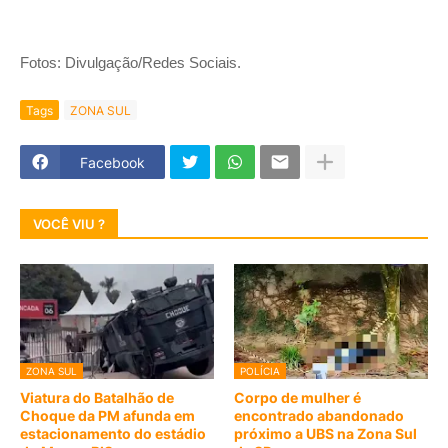
Fotos: Divulgação/Redes Sociais.
Tags
ZONA SUL
Facebook
VOCÊ VIU ?
ZONA SUL
POLÍCIA
Viatura do Batalhão de
Corpo de mulher é
Choque da PM afunda em
encontrado abandonado
estacionamento do estádio
próximo a UBS na Zona Sul