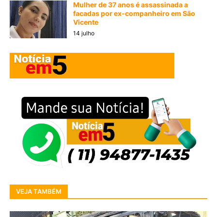
Mulher de 37 anos é assassinada a
facadas por ex-companheiro em São
Vicente
14 julho
VEJA TAMBÉM