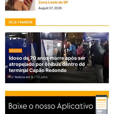
Zona Leste de SP
August 07, 2026
VEJA TAMBÉM
POLÍCIA
Idoso de 70 anos morre após ser
atropelado por ônibus dentro do
terminal Capão Redondo
Por
Notícia em 5
-
13 julho