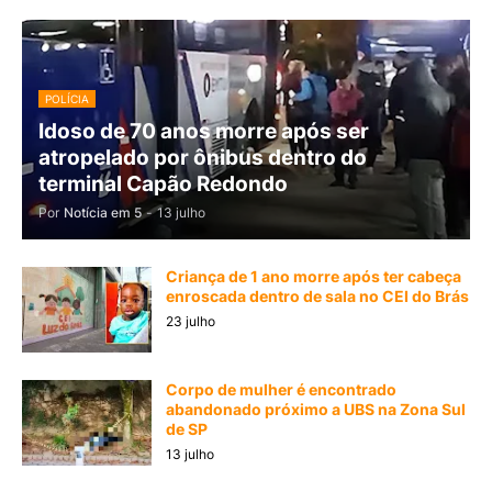
POLÍCIA
Idoso de 70 anos morre após ser
atropelado por ônibus dentro do
terminal Capão Redondo
Por
Notícia em 5
-
13 julho
Criança de 1 ano morre após ter cabeça
enroscada dentro de sala no CEI do Brás
23 julho
Corpo de mulher é encontrado
abandonado próximo a UBS na Zona Sul
de SP
13 julho