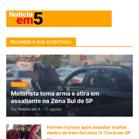
RELEMBRE O QUE ACONTECEU
POLÍCIA
Motorista toma arma e atira em
assaltante na Zona Sul de SP
Por
Notícia em 5
-
13 agosto
Homem é preso após assediar mulher
dentro de trem da Linha 11-Coral em SP