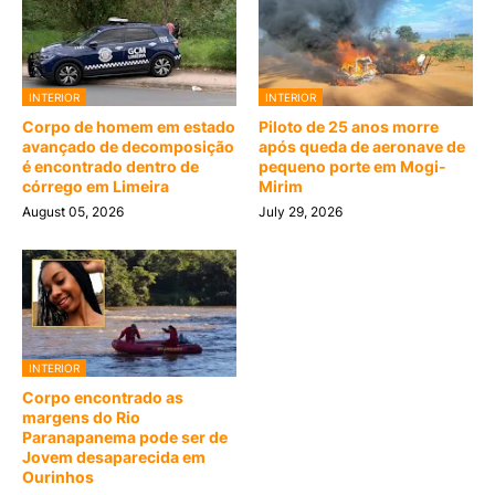
INTERIOR
INTERIOR
Corpo de homem em estado
Piloto de 25 anos morre
avançado de decomposição
após queda de aeronave de
é encontrado dentro de
pequeno porte em Mogi-
córrego em Limeira
Mirim
August 05, 2026
July 29, 2026
INTERIOR
Corpo encontrado as
margens do Rio
Paranapanema pode ser de
Jovem desaparecida em
Ourinhos