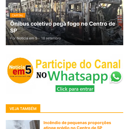
CAPITAL
Ônibus coletivo pega fogo no Centro de
SP
Por
Notícia em 5
-
18 setembro
VEJA TAMBÉM
Incêndio de pequenas proporções
atinge prédio no Centro de SP