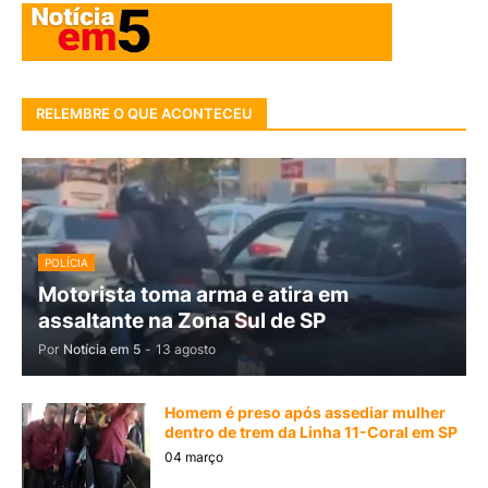
RELEMBRE O QUE ACONTECEU
POLÍCIA
Motorista toma arma e atira em
assaltante na Zona Sul de SP
Por
Notícia em 5
-
13 agosto
Homem é preso após assediar mulher
dentro de trem da Linha 11-Coral em SP
04 março