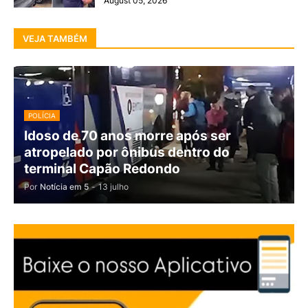
August 05, 2026
VEJA TAMBÉM
POLÍCIA
Idoso de 70 anos morre após ser
atropelado por ônibus dentro do
terminal Capão Redondo
Por
Notícia em 5
-
13 julho