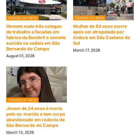
CIDADES DO ABCD
CIDADES DO ABCD
Homem mata três colegas
Mulher de 63 anos morre
de trabalho a facadas em
após ser atropelada por
fabrica da Bombril e comete
ônibus em São Caetano do
suicido na cadeia em São
Sul
Bernardo do Campo
March 17, 2026
August 01, 2026
CIDADES DO ABCD
Jovem de 24 anos é morta
pelo ex-marido e tem corpo
abandonado em rodovia de
São Bernardo do Campo
March 13, 2026