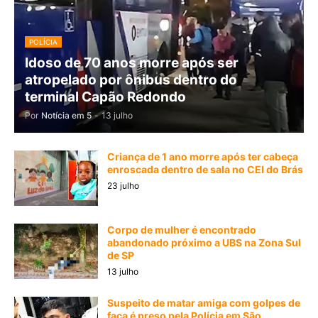
POLÍCIA
Idoso de 70 anos morre após ser
atropelado por ônibus dentro do
terminal Capão Redondo
Por
Notícia em 5
-
13 julho
Criança de 1 ano morre após ter cabeça
enroscada dentro de sala no CEI do Brás
23 julho
Corpo de mulher é encontrado
abandonado próximo a UBS na Zona Sul
de SP
13 julho
Suspeito de matar amiga com golpes de
faca é preso pela Polícia em São