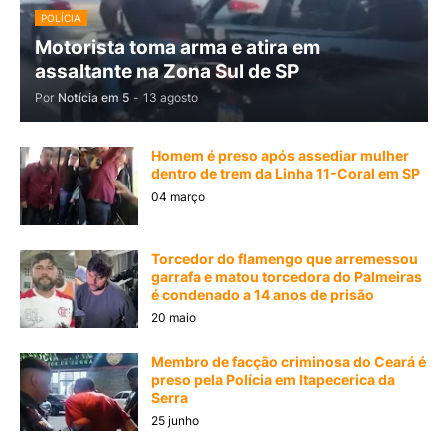
POLÍCIA
Motorista toma arma e atira em
assaltante na Zona Sul de SP
Por
Notícia em 5
-
13 agosto
Homem é preso após assediar mulher
dentro de trem da Linha 11-Coral em SP
04 março
Torcedor do flamengo que arremessou
garrafa e matou torcedora do Palmeiras
é condenado a 14 anos de prisão
20 maio
Membro de facção criminosa do Ceará é
preso pela Polícia em Itapecerica da
Serra
25 junho