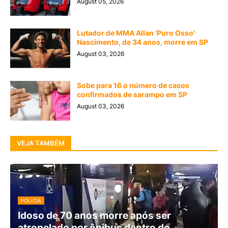
August 05, 2026
Lutador de MMA Allan 'Puro Osso'
Nascimento, de 34 anos, morre em SP
August 03, 2026
Sobe para 16 o número de casos
confirmados de sarampo em SP
August 03, 2026
VEJA TAMBÉM
POLÍCIA
Idoso de 70 anos morre após ser
atropelado por ônibus dentro do