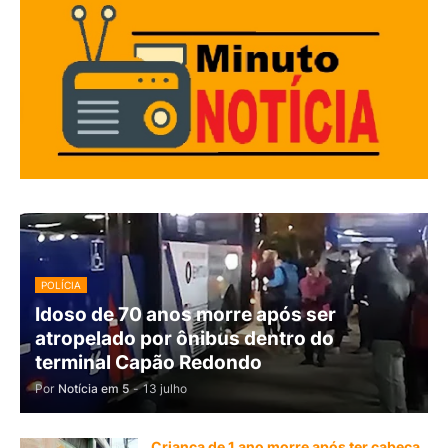
POLÍCIA
Idoso de 70 anos morre após ser
atropelado por ônibus dentro do
terminal Capão Redondo
Por
Notícia em 5
-
13 julho
Criança de 1 ano morre após ter cabeça