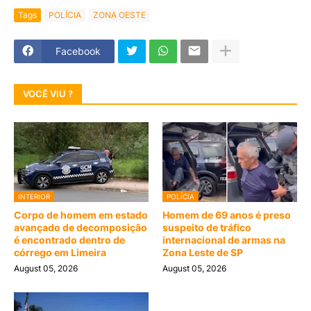
Tags
POLÍCIA
ZONA OESTE
Facebook
VOCÊ VIU ?
INTERIOR
POLÍCIA
Corpo de homem em estado
Homem de 69 anos é preso
avançado de decomposição
suspeito de tráfico
é encontrado dentro de
internacional de armas na
córrego em Limeira
Zona Leste de SP
August 05, 2026
August 05, 2026