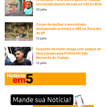
enroscada dentro de sala no CEI do Brás
23 julho
Corpo de mulher é encontrado
abandonado próximo a UBS na Zona Sul
de SP
13 julho
Suspeito de matar amiga com golpes de
faca é preso pela Polícia em São
Bernardo do Campo
10 julho