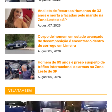
Analista de Recursos Humanos de 33
anos é morta a facadas pelo marido na
Zona Leste de SP
August 07, 2026
Corpo de homem em estado avançado
de decomposição é encontrado dentro
de córrego em Limeira
August 05, 2026
Homem de 69 anos é preso suspeito de
tráfico internacional de armas na Zona
Leste de SP
August 05, 2026
VEJA TAMBÉM