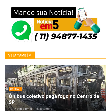
VEJA TAMBÉM
CAPITAL
Ônibus coletivo pega fogo no Centro de
SP
Por
Notícia em 5
-
18 setembro