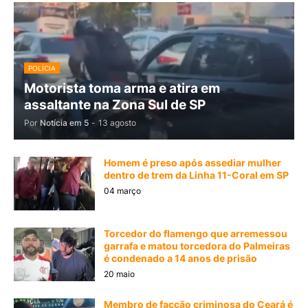
POLÍCIA
Motorista toma arma e atira em
assaltante na Zona Sul de SP
Por
Notícia em 5
-
13 agosto
Homem é preso após assediar mulher
dentro de trem da Linha 11-Coral em SP
04 março
Torcedor do flamengo que arremessou
garrafa e matou torcedora do Palmeiras
é condenado a 14 anos de prisão
20 maio
Membro de facção criminosa do Ceará é