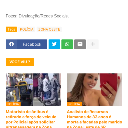
Fotos: Divulgação/Redes Sociais.
Tags
POLÍCIA
ZONA OESTE
Facebook
VOCÊ VIU ?
POLÍCIA
POLÍCIA
Motorista de ônibus é
Analista de Recursos
retirado a força de veículo
Humanos de 33 anos é
por Policial após solicitar
morta a facadas pelo marido
ultrapassagem na Zona
na Zona Leste de SP