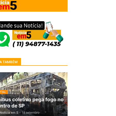
A TAMBÉM
ITAL
ibus coletivo pega fogo no
ntro de SP
Notícia em 5
-
18 setembro