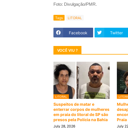
Foto: Divulgação/PMR.
Tags
LITORAL
Facebook
Twitter
VOCÊ VIU ?
LITORAL
LITOR
Suspeitos de matar e
Mulhe
enterrar corpos de mulheres
desap
em praia do litoral de SP são
encon
presos pela Polícia na Bahia
Praia
July 28, 2026
July 2