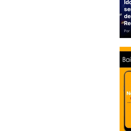
Id
se
de
Re
Por