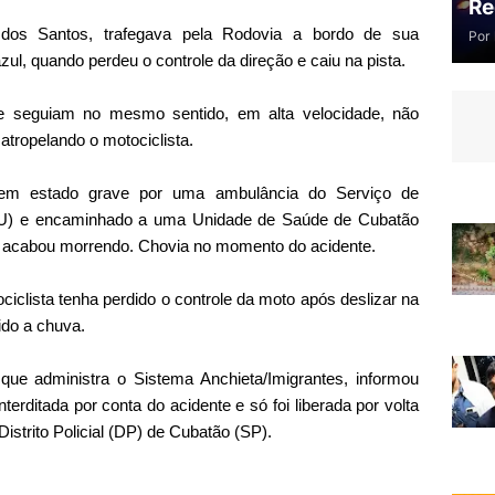
Re
o dos Santos, trafegava pela Rodovia a bordo de sua
Por
ul, quando perdeu o controle da direção e caiu na pista.
e seguiam no mesmo sentido, em alta velocidade, não
tropelando o motociclista.
 em estado grave por uma ambulância do Serviço de
U) e encaminhado a uma Unidade de Saúde de Cubatão
 e acabou morrendo. Chovia no momento do acidente.
iclista tenha perdido o controle da moto após deslizar na
ido a chuva.
que administra o Sistema Anchieta/Imigrantes, informou
terditada por conta do acidente e só foi liberada por volta
istrito Policial (DP) de Cubatão (SP).