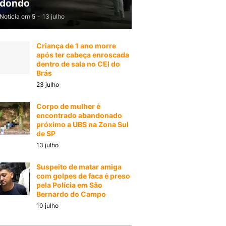
dondo
Notícia em 5
-
13 julho
Criança de 1 ano morre
após ter cabeça enroscada
dentro de sala no CEI do
Brás
23 julho
Corpo de mulher é
encontrado abandonado
próximo a UBS na Zona Sul
de SP
13 julho
Suspeito de matar amiga
com golpes de faca é preso
pela Polícia em São
Bernardo do Campo
10 julho