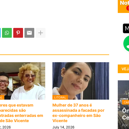
VEJ
AL
LITORAL
CAP
res que estavam
Mulher de 37 anos é
Ôn
arecidas são
assassinada a facadas por
tradas enterradas em
ex-companheiro em São
Ce
 de São Vicente
Vicente
Por
2, 2026
July 14, 2026