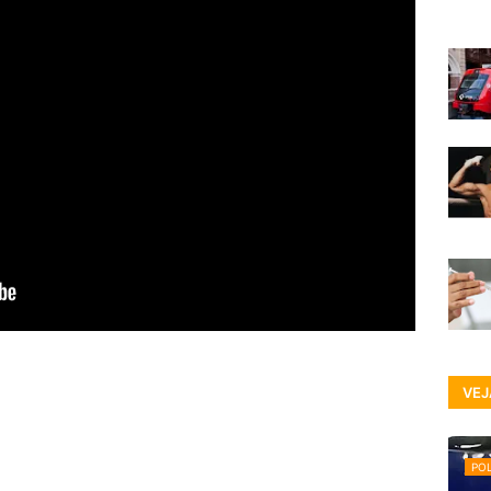
VEJ
POL