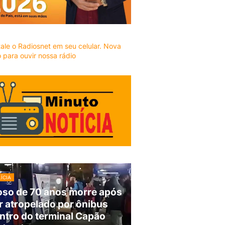
ÍCIA
oso de 70 anos morre após
r atropelado por ônibus
ntro do terminal Capão