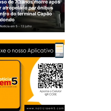
oso de 70 anos morre após
r atropelado por ônibus
ntro do terminal Capão
dondo
Notícia em 5
-
13 julho