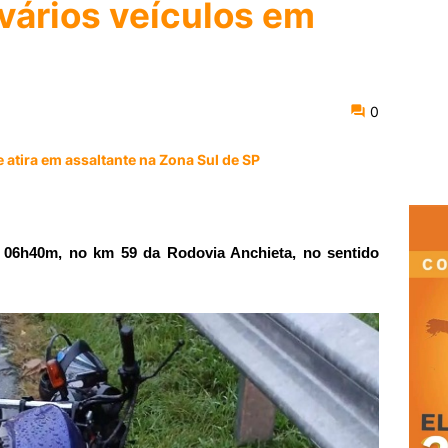
 vários veículos em
0
 atira em assaltante na Zona Sul de SP
s 06h40m, no km 59 da Rodovia Anchieta, no sentido