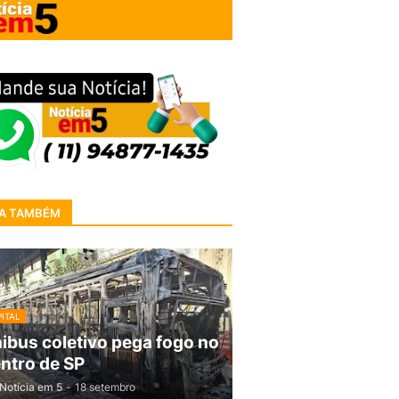
A TAMBÉM
ITAL
ibus coletivo pega fogo no
ntro de SP
Notícia em 5
-
18 setembro