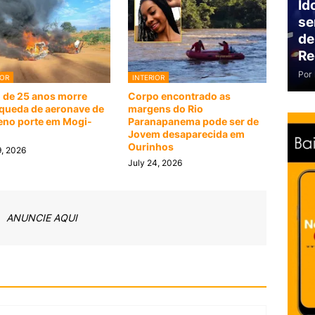
Id
se
de
Re
Por
IOR
INTERIOR
o de 25 anos morre
Corpo encontrado as
queda de aeronave de
margens do Rio
no porte em Mogi-
Paranapanema pode ser de
m
Jovem desaparecida em
Ourinhos
9, 2026
July 24, 2026
ANUNCIE AQUI