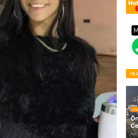
VEJ
CAP
Ôn
Ce
Por