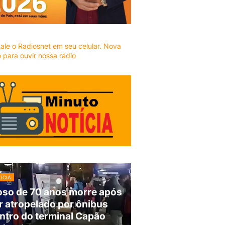
ÍCIA
oso de 70 anos morre após
r atropelado por ônibus
ntro do terminal Capão