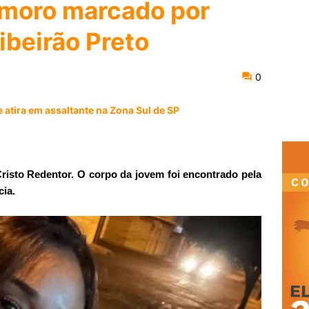
amoro marcado por
ibeirão Preto
0
 atira em assaltante na Zona Sul de SP
risto Redentor. O corpo da jovem foi encontrado pela
ia.