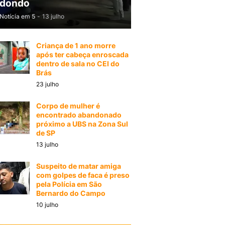
dondo
Notícia em 5
-
13 julho
Criança de 1 ano morre
após ter cabeça enroscada
dentro de sala no CEI do
Brás
23 julho
Corpo de mulher é
encontrado abandonado
próximo a UBS na Zona Sul
de SP
13 julho
Suspeito de matar amiga
com golpes de faca é preso
pela Polícia em São
Bernardo do Campo
10 julho