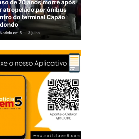
oso de 70 anos morre após
r atropelado por ônibus
ntro do terminal Capão
dondo
Notícia em 5
-
13 julho