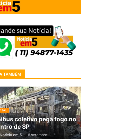
A TAMBÉM
ITAL
ibus coletivo pega fogo no
ntro de SP
Notícia em 5
-
18 setembro