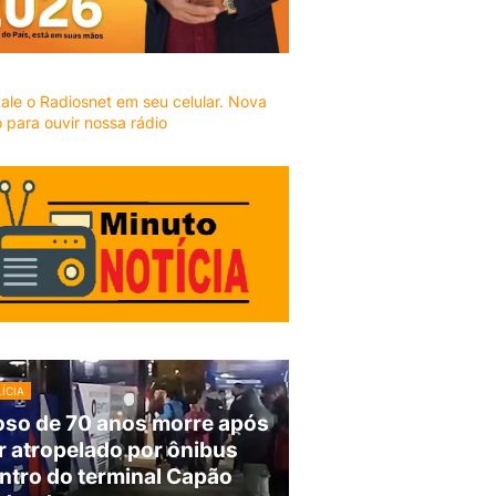
ÍCIA
oso de 70 anos morre após
r atropelado por ônibus
ntro do terminal Capão