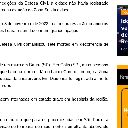
ições da Defesa Civil, a cidade não havia registrado
itos na estação da Zona Sul da cidade.
POL
Id
o em 3 de novembro de 2023, na mesma estação, quando os
se
res ficaram sem luz em um grande apagão.
de
Re
 Defesa Civil contabilizou sete mortes em decorrência de
Por
.
de um muro em Bauru (SP). Em Cotia (SP), duas pessoas
queda de um muro. Já no bairro Campo Limpo, na Zona
 queda de uma árvore. Em Diadema, foi registrado a morte
rvore.
cem internadas em estado grave em hospitais da região,
po comunica que para os próximos dias em São Paulo, a
revisão de temporal de maior porte, semelhante observado