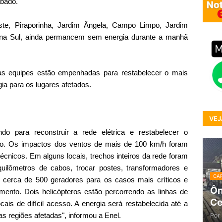
ábado.
te, Piraporinha, Jardim Ângela, Campo Limpo, Jardim
na Sul, ainda permancem sem energia durante a manhã
as equipes estão empenhadas para restabelecer o mais
gia para os lugares afetados.
VEJ
do para reconstruir a rede elétrica e restabelecer o
ião. Os impactos dos ventos de mais de 100 km/h foram
écnicos. Em alguns locais, trechos inteiros da rede foram
 quilômetros de cabos, trocar postes, transformadores e
CAP
s cerca de 500 geradores para os casos mais críticos e
Ôn
ento. Dois helicópteros estão percorrendo as linhas de
Ce
ocais de difícil acesso. A energia será restabelecida até a
s regiões afetadas", informou a Enel.
Por