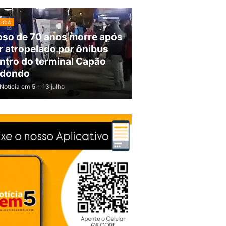
ÍCIA
oso de 70 anos morre após
r atropelado por ônibus
ntro do terminal Capão
dondo
Notícia em 5
-
13 julho