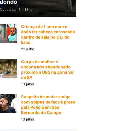
dondo
Notícia em 5
-
13 julho
Criança de 1 ano morre
após ter cabeça enroscada
dentro de sala no CEI do
Brás
23 julho
Corpo de mulher é
encontrado abandonado
próximo a UBS na Zona Sul
de SP
13 julho
Suspeito de matar amiga
com golpes de faca é preso
pela Polícia em São
Bernardo do Campo
10 julho