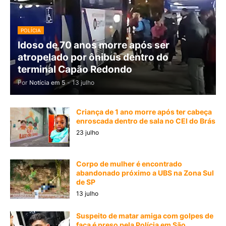
POLÍCIA
Idoso de 70 anos morre após ser
atropelado por ônibus dentro do
terminal Capão Redondo
Por
Notícia em 5
-
13 julho
Criança de 1 ano morre após ter cabeça
enroscada dentro de sala no CEI do Brás
23 julho
Corpo de mulher é encontrado
abandonado próximo a UBS na Zona Sul
de SP
13 julho
Suspeito de matar amiga com golpes de
faca é preso pela Polícia em São