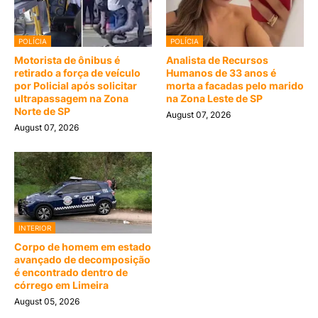
POLÍCIA
POLÍCIA
Motorista de ônibus é
Analista de Recursos
retirado a força de veículo
Humanos de 33 anos é
por Policial após solicitar
morta a facadas pelo marido
ultrapassagem na Zona
na Zona Leste de SP
Norte de SP
August 07, 2026
August 07, 2026
INTERIOR
Corpo de homem em estado
avançado de decomposição
é encontrado dentro de
córrego em Limeira
August 05, 2026