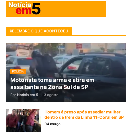
RELEMBRE O QUE ACONTECEU
POLÍCIA
Motorista toma arma e atira em
assaltante na Zona Sul de SP
Por
Notícia em 5
-
13 agosto
Homem é preso após assediar mulher
dentro de trem da Linha 11-Coral em SP
04 março