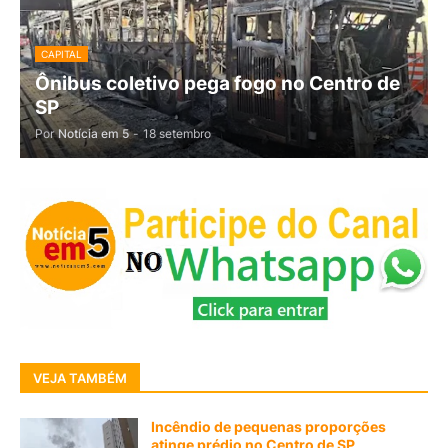
CAPITAL
Ônibus coletivo pega fogo no Centro de
SP
Por
Notícia em 5
-
18 setembro
VEJA TAMBÉM
Incêndio de pequenas proporções
atinge prédio no Centro de SP