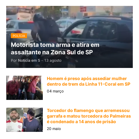
POLÍCIA
Motorista toma arma e atira em
assaltante na Zona Sul de SP
Por
Notícia em 5
-
13 agosto
Homem é preso após assediar mulher
dentro de trem da Linha 11-Coral em SP
04 março
Torcedor do flamengo que arremessou
garrafa e matou torcedora do Palmeiras
é condenado a 14 anos de prisão
20 maio