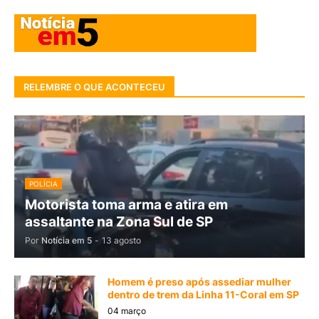
RELEMBRE O QUE ACONTECEU
POLÍCIA
Motorista toma arma e atira em
assaltante na Zona Sul de SP
Por
Notícia em 5
-
13 agosto
Homem é preso após assediar mulher
dentro de trem da Linha 11-Coral em SP
04 março