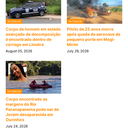
INTERIOR
INTERIOR
Corpo de homem em estado
Piloto de 25 anos morre
avançado de decomposição
após queda de aeronave de
é encontrado dentro de
pequeno porte em Mogi-
córrego em Limeira
Mirim
August 05, 2026
July 29, 2026
INTERIOR
Corpo encontrado as
margens do Rio
Paranapanema pode ser de
Jovem desaparecida em
Ourinhos
July 24, 2026