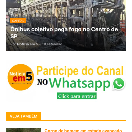
CAPITAL
Ônibus coletivo pega fogo no Centro de
SP
Por
Notícia em 5
-
18 setembro
VEJA TAMBÉM
Corpo de homem em estado avançado