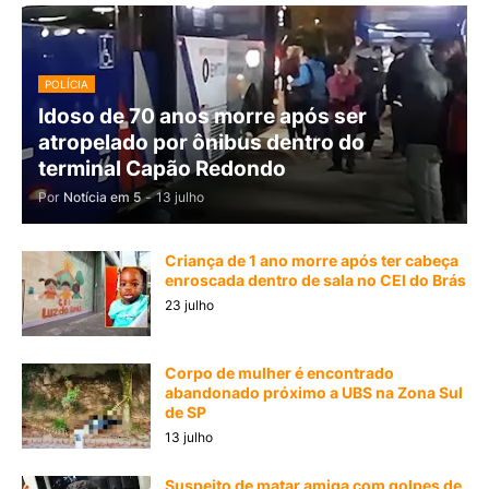
POLÍCIA
Idoso de 70 anos morre após ser
atropelado por ônibus dentro do
terminal Capão Redondo
Por
Notícia em 5
-
13 julho
Criança de 1 ano morre após ter cabeça
enroscada dentro de sala no CEI do Brás
23 julho
Corpo de mulher é encontrado
abandonado próximo a UBS na Zona Sul
de SP
13 julho
Suspeito de matar amiga com golpes de