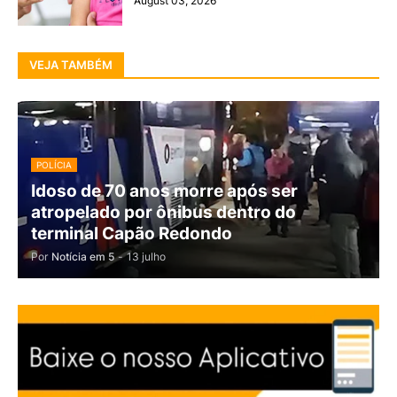
August 03, 2026
VEJA TAMBÉM
POLÍCIA
Idoso de 70 anos morre após ser
atropelado por ônibus dentro do
terminal Capão Redondo
Por
Notícia em 5
-
13 julho