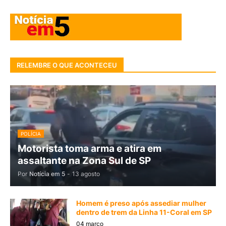
RELEMBRE O QUE ACONTECEU
POLÍCIA
Motorista toma arma e atira em
assaltante na Zona Sul de SP
Por
Notícia em 5
-
13 agosto
Homem é preso após assediar mulher
dentro de trem da Linha 11-Coral em SP
04 março