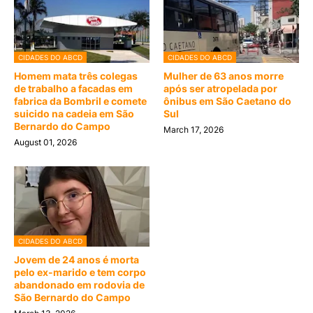
CIDADES DO ABCD
CIDADES DO ABCD
Homem mata três colegas
Mulher de 63 anos morre
de trabalho a facadas em
após ser atropelada por
fabrica da Bombril e comete
ônibus em São Caetano do
suicido na cadeia em São
Sul
Bernardo do Campo
March 17, 2026
August 01, 2026
CIDADES DO ABCD
Jovem de 24 anos é morta
pelo ex-marido e tem corpo
abandonado em rodovia de
São Bernardo do Campo