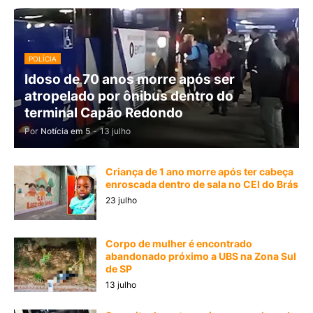
POLÍCIA
Idoso de 70 anos morre após ser
atropelado por ônibus dentro do
terminal Capão Redondo
Por
Notícia em 5
-
13 julho
Criança de 1 ano morre após ter cabeça
enroscada dentro de sala no CEI do Brás
23 julho
Corpo de mulher é encontrado
abandonado próximo a UBS na Zona Sul
de SP
13 julho