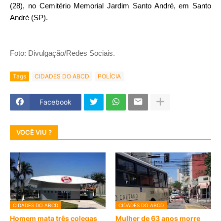
(28), no Cemitério Memorial Jardim Santo André, em Santo
André (SP).
Foto: Divulgação/Redes Sociais.
Tags
CIDADES DO ABCD
POLÍCIA
Facebook
VOCÊ VIU ?
CIDADES DO ABCD
CIDADES DO ABCD
Homem mata três colegas
Mulher de 63 anos morre