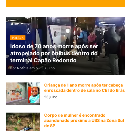
POLÍCIA
Idoso de 70 anos morre após ser
atropelado por ônibus dentro do
terminal Capão Redondo
Por
Notícia em 5
-
13 julho
Criança de 1 ano morre após ter cabeça
enroscada dentro de sala no CEI do Brás
23 julho
Corpo de mulher é encontrado
abandonado próximo a UBS na Zona Sul
de SP