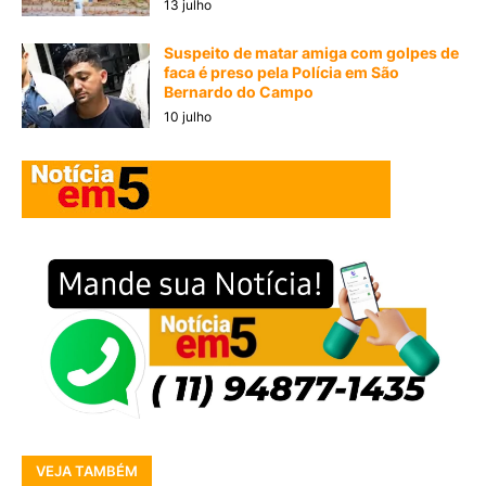
13 julho
Suspeito de matar amiga com golpes de
faca é preso pela Polícia em São
Bernardo do Campo
10 julho
VEJA TAMBÉM