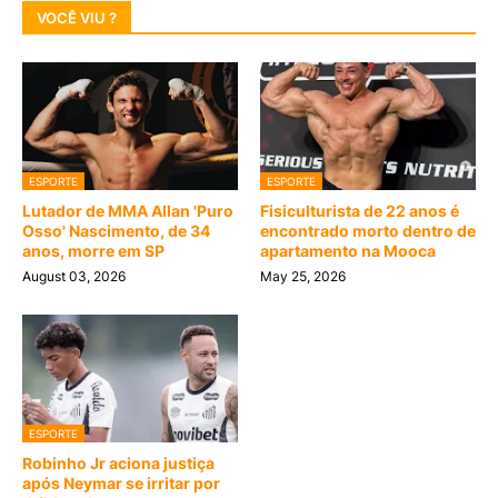
VOCÊ VIU ?
ESPORTE
ESPORTE
Lutador de MMA Allan 'Puro
Fisiculturista de 22 anos é
Osso' Nascimento, de 34
encontrado morto dentro de
anos, morre em SP
apartamento na Mooca
August 03, 2026
May 25, 2026
ESPORTE
Robinho Jr aciona justiça
após Neymar se irritar por