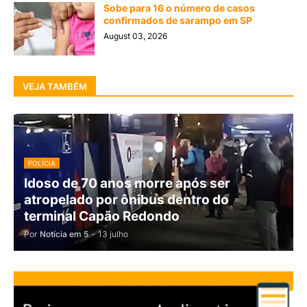
Sobe para 16 o número de casos
confirmados de sarampo em SP
August 03, 2026
VEJA TAMBÉM
POLÍCIA
Idoso de 70 anos morre após ser
atropelado por ônibus dentro do
terminal Capão Redondo
Por
Notícia em 5
-
13 julho