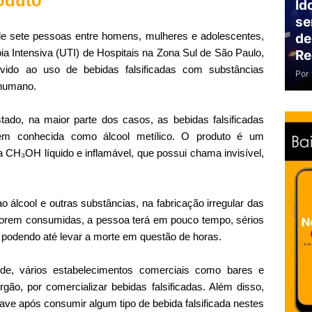
oduto
Id
se
e sete pessoas entre homens, mulheres e adolescentes,
de
a Intensiva (UTI) de Hospitais na Zona Sul de São Paulo,
Re
vido ao uso de bebidas falsificadas com substâncias
Por
 humano.
ado, na maior parte dos casos, as bebidas falsificadas
ém conhecida como álcool metílico. O produto é um
CH₃OH líquido e inflamável, que possui chama invisível,
 álcool e outras substâncias, na fabricação irregular das
s forem consumidas, a pessoa terá em pouco tempo, sérios
podendo até levar a morte em questão de horas.
e, vários estabelecimentos comerciais como bares e
rgão, por comercializar bebidas falsificadas. Além disso,
ve após consumir algum tipo de bebida falsificada nestes