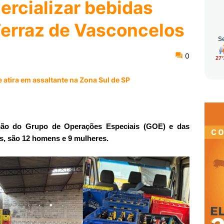
mercializar bebidas
Ferraz de Vasconcelos
0
 atira em assaltante na Zona Sul de SP
ção do Grupo de Operações Especiais (GOE) e das
s, são 1
2 homens e 9 mulheres.