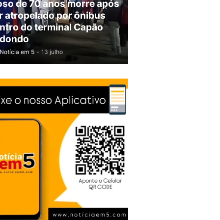
oso de 70 anos morre após
r atropelado por ônibus
ntro do terminal Capão
dondo
Notícia em 5
-
13 julho