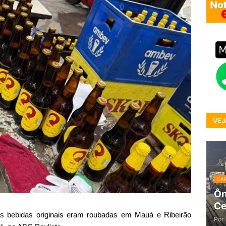
VEJ
CAP
Ôn
Ce
as bebidas originais eram roubadas em Mauá e Ribeirão
Por