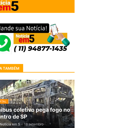
A TAMBÉM
ITAL
ibus coletivo pega fogo no
ntro de SP
Notícia em 5
-
18 setembro