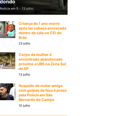
dondo
Notícia em 5
-
13 julho
Criança de 1 ano morre
após ter cabeça enroscada
dentro de sala no CEI do
Brás
23 julho
Corpo de mulher é
encontrado abandonado
próximo a UBS na Zona Sul
de SP
13 julho
Suspeito de matar amiga
com golpes de faca é preso
pela Polícia em São
Bernardo do Campo
10 julho