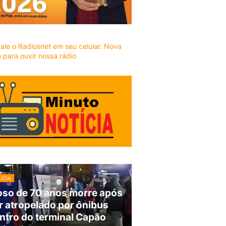
ÍCIA
oso de 70 anos morre após
r atropelado por ônibus
ntro do terminal Capão